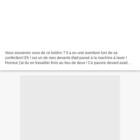
Vous souvenez vous de ce boléro ? Il a eu une aventure lors de sa
confection! Eh ! oui un de mes devants était passé à la machine à laver !
Horreur j'ai du en travailler trois au lieu de deux ! Ce pauvre devant avait
réduit de moitié. Mais une élève et...