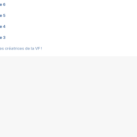
e 6
e 5
e 4
e 3
s créatrices de la VF !
e 2
e 1
e Mektoub My Love arrive enfin ! Rencontre avec Shaïn Boumedine et Sal
i : après Toni en famille
elle réalise le bouleversant Dites lui que je l'aime
ais ! Rencontre autour de Vie privée de Rebecca Zlotowski
 de Marguerite, Grave... Rencontre avec Ella Rumpf
 Les Rêveurs, un film intime sur la santé mentale