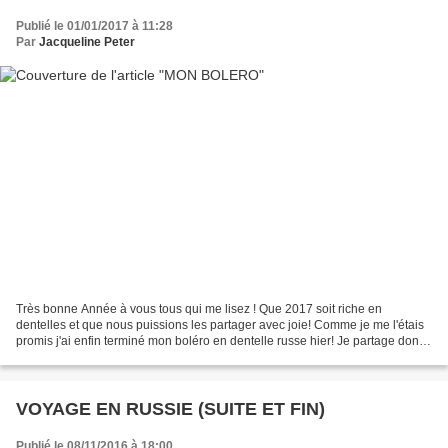
Publié le 01/01/2017 à 11:28
Par
Jacqueline Peter
Très bonne Année à vous tous qui me lisez ! Que 2017 soit riche en
dentelles et que nous puissions les partager avec joie! Comme je me l'étais
promis j'ai enfin terminé mon boléro en dentelle russe hier! Je partage donc
cette photo avec vous....et....à...
VOYAGE EN RUSSIE (SUITE ET FIN)
Publié le 08/11/2016 à 18:00