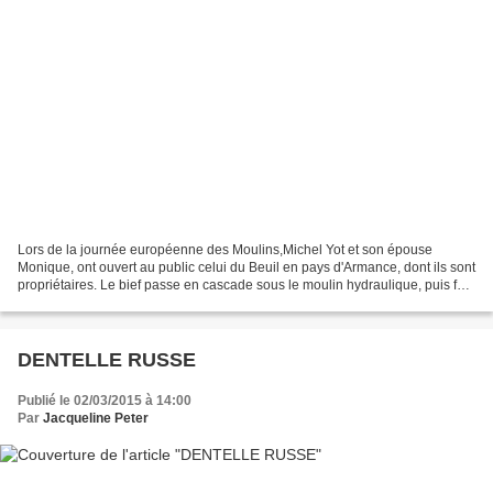
Lors de la journée européenne des Moulins,Michel Yot et son épouse
Monique, ont ouvert au public celui du Beuil en pays d'Armance, dont ils sont
propriétaires. Le bief passe en cascade sous le moulin hydraulique, puis fait
le tour du domaine. Dans une...
DENTELLE RUSSE
Publié le 02/03/2015 à 14:00
Par
Jacqueline Peter