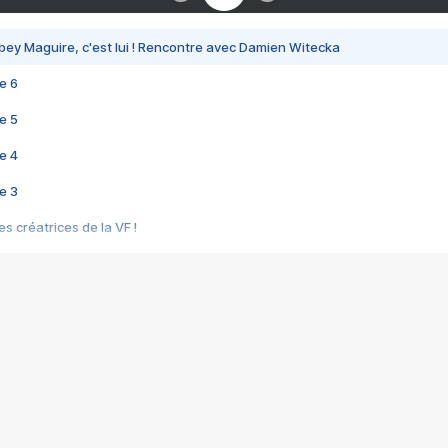
bey Maguire, c'est lui ! Rencontre avec Damien Witecka
e 6
e 5
e 4
e 3
s créatrices de la VF !
e 2
e 1
e Mektoub My Love arrive enfin ! Rencontre avec Shaïn Boumedine et Sal
i : après Toni en famille
elle réalise le bouleversant Dites lui que je l'aime
ais ! Rencontre autour de Vie privée de Rebecca Zlotowski