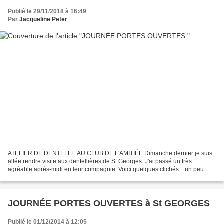
Publié le 29/11/2018 à 16:49
Par
Jacqueline Peter
ATELIER DE DENTELLE AU CLUB DE L'AMITIÉE Dimanche dernier je suis
allée rendre visite aux dentellières de St Georges. J'ai passé un très
agréable après-midi en leur compagnie. Voici quelques clichés....un peu
tardivement du à des problèmes d'internet...
JOURNÉE PORTES OUVERTES à St GEORGES
Publié le 01/12/2014 à 12:05