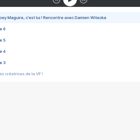
bey Maguire, c'est lui ! Rencontre avec Damien Witecka
e 6
e 5
e 4
e 3
s créatrices de la VF !
e 2
e 1
e Mektoub My Love arrive enfin ! Rencontre avec Shaïn Boumedine et Sal
i : après Toni en famille
elle réalise le bouleversant Dites lui que je l'aime