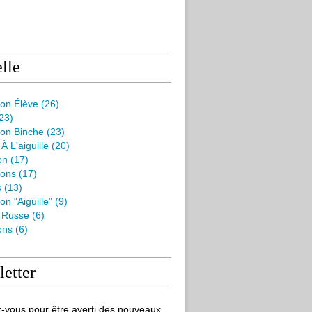
lle
ion Élève
(26)
23)
ion Binche
(23)
À L'aiguille
(20)
on
(17)
ions
(17)
s
(13)
on "aiguille"
(9)
e Russe
(6)
ons
(6)
etter
-vous pour être averti des nouveaux