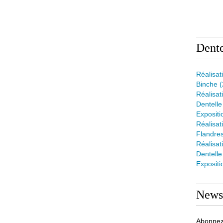
Dente
Réalisat
Binche
(
Réalisat
Dentelle 
Expositi
Réalisat
Flandre
Réalisati
Dentell
Expositi
Newsl
Abonnez