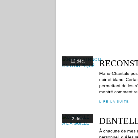
RECONST
12 déc.
Marie-Chantale pos
noir et blanc. Certai
permettant de les ré
montré comment rec
LIRE LA SUITE
DENTELL
2 déc.
À chacune de mes él
personnel, qui les s