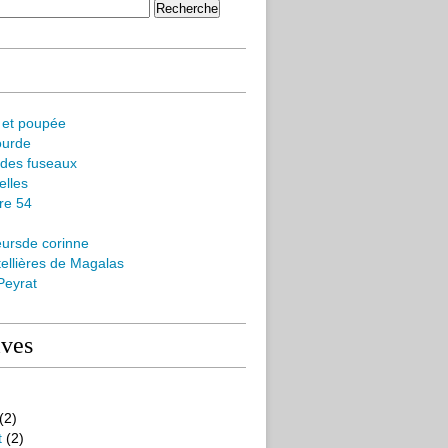
 et poupée
ourde
 des fuseaux
elles
ère 54
eursde corinne
ellières de Magalas
Peyrat
ives
(2)
t
(2)