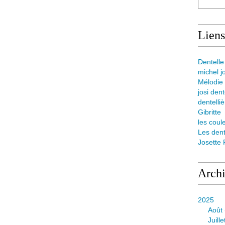
Liens
Dentelle
michel j
Mélodie
josi dent
dentelli
Gibritte
les coul
Les dent
Josette 
Arch
2025
Août
Juille