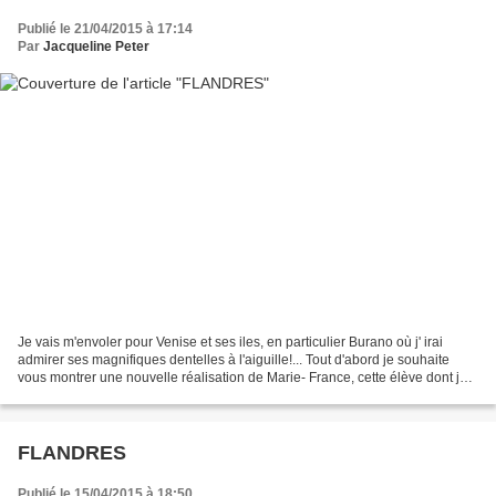
Publié le 21/04/2015 à 17:14
Par
Jacqueline Peter
Je vais m'envoler pour Venise et ses iles, en particulier Burano où j' irai
admirer ses magnifiques dentelles à l'aiguille!... Tout d'abord je souhaite
vous montrer une nouvelle réalisation de Marie- France, cette élève dont je
vous avais déjà exposé...
FLANDRES
Publié le 15/04/2015 à 18:50