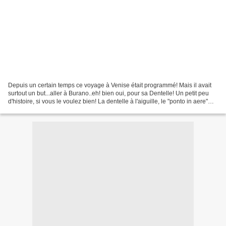
Depuis un certain temps ce voyage à Venise était programmé! Mais il avait
surtout un but...aller à Burano..eh! bien oui, pour sa Dentelle! Un petit peu
d'histoire, si vous le voulez bien! La dentelle à l'aiguille, le "ponto in aere"
(point en l'air) datant...