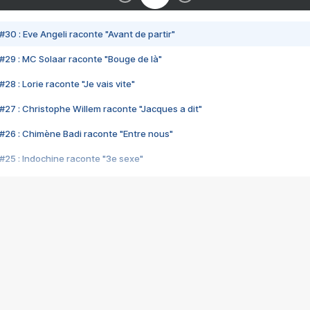
#30 : Eve Angeli raconte "Avant de partir"
#29 : MC Solaar raconte "Bouge de là"
28 : Lorie raconte "Je vais vite"
#27 : Christophe Willem raconte "Jacques a dit"
#26 : Chimène Badi raconte "Entre nous"
#25 : Indochine raconte "3e sexe"
#24 : Zaho raconte "C'est chelou"
#23 : Patrick Bruel raconte "Au café des délices"
#22 : Kyo raconte "Le chemin"
#21 : Nolwenn Leroy raconte "Cassé"
#20 : Patrick Hernandez raconte "Born to be alive"
#19 : Lorie raconte "Près de moi"