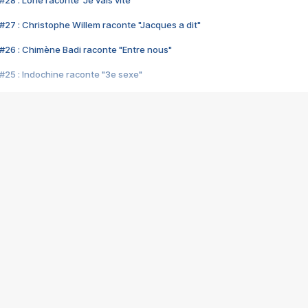
28 : Lorie raconte "Je vais vite"
#27 : Christophe Willem raconte "Jacques a dit"
#26 : Chimène Badi raconte "Entre nous"
#25 : Indochine raconte "3e sexe"
#24 : Zaho raconte "C'est chelou"
#23 : Patrick Bruel raconte "Au café des délices"
#22 : Kyo raconte "Le chemin"
#21 : Nolwenn Leroy raconte "Cassé"
#20 : Patrick Hernandez raconte "Born to be alive"
#19 : Lorie raconte "Près de moi"
#18 : Michael Jones raconte "A nos actes manqués" (avec Jean-Jacque
#17 : Khaled raconte "Aïcha"
#16 : Corneille raconte "Parce qu'on vient de loin"