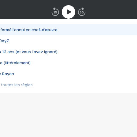
nsformé l’ennui en chef-d’œuvre
 DayZ
 a 13 ans (et vous l'avez ignoré)
e (littéralement)
im Rayan
 toutes les règles
s les jeux vidéo
us choquant de Rockstar ? - Le scandale BULLY
e plus moche de Steam
du RÊVE tourne au CAUCHEMAR