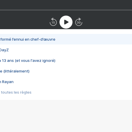
nsformé l’ennui en chef-d’œuvre
 DayZ
 a 13 ans (et vous l'avez ignoré)
e (littéralement)
im Rayan
 toutes les règles
s les jeux vidéo
us choquant de Rockstar ? - Le scandale BULLY
e plus moche de Steam