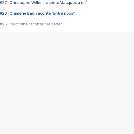
#27 : Christophe Willem raconte "Jacques a dit"
#26 : Chimène Badi raconte "Entre nous"
#25 : Indochine raconte "3e sexe"
#24 : Zaho raconte "C'est chelou"
#23 : Patrick Bruel raconte "Au café des délices"
#22 : Kyo raconte "Le chemin"
#21 : Nolwenn Leroy raconte "Cassé"
#20 : Patrick Hernandez raconte "Born to be alive"
#19 : Lorie raconte "Près de moi"
#18 : Michael Jones raconte "A nos actes manqués" (avec Jean-Jacque
#17 : Khaled raconte "Aïcha"
#16 : Corneille raconte "Parce qu'on vient de loin"
#15 : Indochine raconte "L'aventurier"